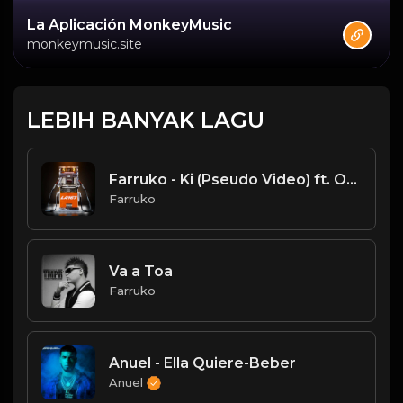
La Aplicación MonkeyMusic
monkeymusic.site
LEBIH BANYAK LAGU
Farruko - Ki (Pseudo Video) ft. Onell y Daniel Habif La 167 ⛽️🏁
Farruko
Va a Toa
Farruko
Anuel - Ella Quiere-Beber
Anuel