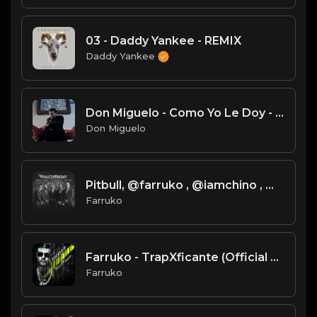
03 - Daddy Yankee - REMIX
Daddy Yankee
Don Miguelo - Como Yo Le Doy - (Official Video) (Original HD)
Don Miguelo
Pitbull, @farruko , @iamchino , @ElAlfaElJefeTV x @OmarCourtz - Ten Cuidado (Official Video)
Farruko
Farruko - TrapXficante (Official Video)
Farruko