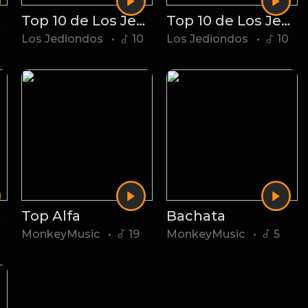
 6
Top 10 de Los Jediondos 5
Top 10 de Los Jediondos 4
Los Jediondos
•
10
Los Jediondos
•
10
 1
Top Alfa
Bachata
MonkeyMusic
•
19
MonkeyMusic
•
5