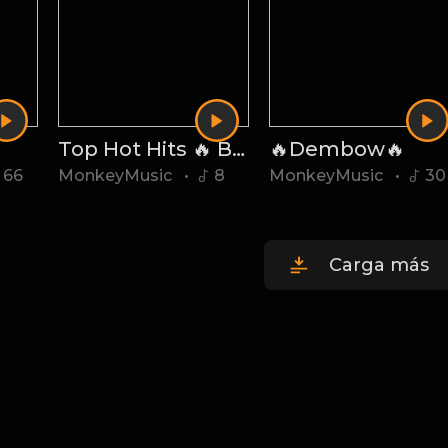
Top Hot Hits 🔥 Badbunny 2022
🔥Dembow🔥
66
MonkeyMusic
•
8
MonkeyMusic
•
30
Carga más