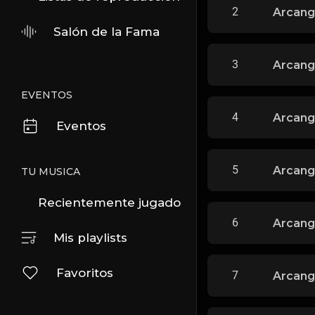
2
Arcang
Salón de la Fama
3
Arcang
EVENTOS
4
Arcange
Eventos
5
Arcange
TU MUSICA
Recientemente jugado
6
Arcange
Mis playlists
Favoritos
7
Arcange