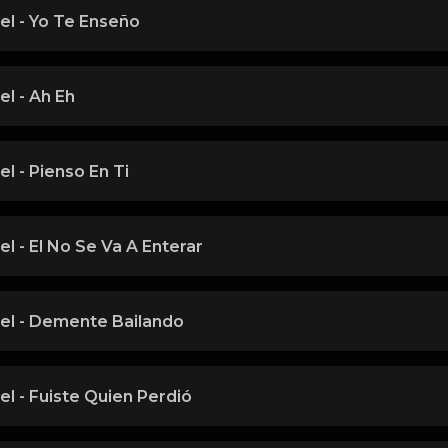
el - Yo Te Enseño
l - Ah Eh
l - Pienso En Ti
l - El No Se Va A Enterar
el - Demente Bailando
l - Fuiste Quien Perdió