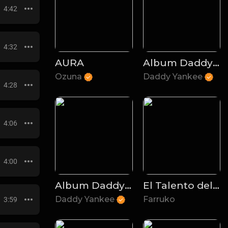
4:42
4:32
AURA
Album Daddy Yankee – El Cangri.com
Ozuna
Daddy Yankee
4:28
4:06
4:00
Album Daddy Yankee - El Cartel II Los Cangris
El Talento del Bloque
Daddy Yankee
Farruko
3:59