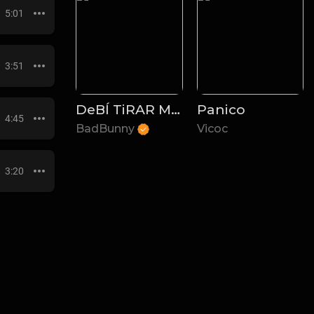
5:01
3:51
DeBÍ TiRAR MáS FOToS
Panico
4:45
BadBunny
Vicoc
3:20