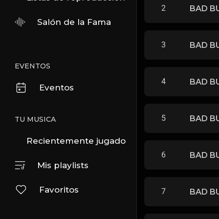
2
BAD BU
Salón de la Fama
3
BAD BU
EVENTOS
4
BAD BU
Eventos
5
BAD BU
TU MUSICA
Recientemente jugado
6
Mis playlists
Favoritos
7
BAD BU