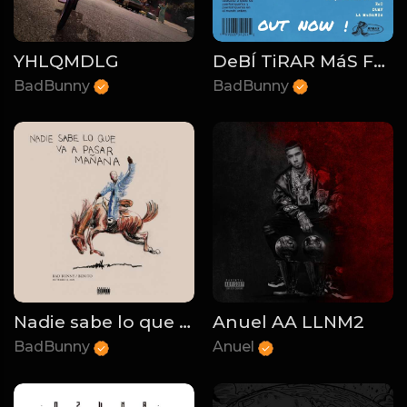
YHLQMDLG
DeBÍ TiRAR MáS FOToS
BadBunny
BadBunny
Nadie sabe lo que va a pasar mañana
Anuel AA LLNM2
BadBunny
Anuel