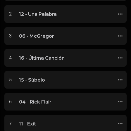
2
12 - Una Palabra
3
06 - McGregor
4
16 - Última Canción
5
15 - Súbelo
6
04 - Rick Flair
7
11 - Exit