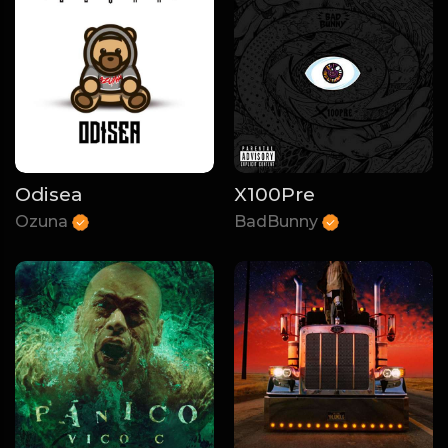
Odisea
X100Pre
Ozuna
BadBunny