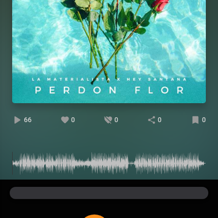
66
0
0
0
0