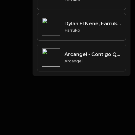
Dylan El Nene, Farruko BENDECIDO [Video Oficial]
Farruko
Arcangel - Contigo Quiero Amores
Arcangel