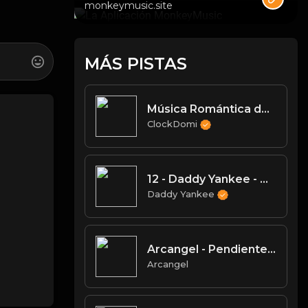
monkeymusic.site
MÁS PISTAS
Música Romántica de Amor - ClockDomi - Sueño Contigo ( Oficial Audio )
ClockDomi
12 - Daddy Yankee - Como y Vete
Daddy Yankee
Arcangel - Pendiente A Lo Suyo
Arcangel