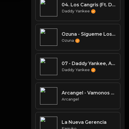
04. Los Cangris (Ft. Don Chezina y Rey Pirin)
Daddy Yankee
Ozuna - Sígueme Los Pasos (Feat. J Balvin & Natti Natasha) (Audio Oficial)
Ozuna
07 - Daddy Yankee, Arcangel - Millonarios
Daddy Yankee
Arcangel - Vamonos En Un Viaje (Remix)
Arcangel
La Nueva Gerencia
Farruko