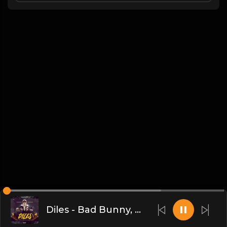
Diles - Bad Bunny, Ozuna, Farruko, Arcangel, Ñengo Flow