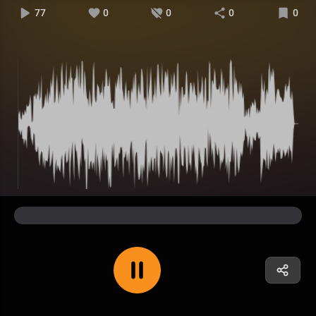
77
0
0
0
0