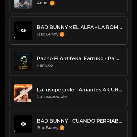
Anuel
BAD BUNNY x EL ALFA - LA ROMANA | X100PRE [Visualizer]
BadBunny
Pacho El Antifeka, Farruko - Pa Morir Se Nace (Video Oficial)
Farruko
La Insuperable - Amantes 4K UHD Video Oficial
La Insuperable
BAD BUNNY - CUANDO PERRIABAS | X100PRE [Visualizer]
BadBunny