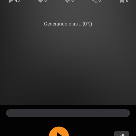
45
0
0
0
0
Generando olas .. (0%)