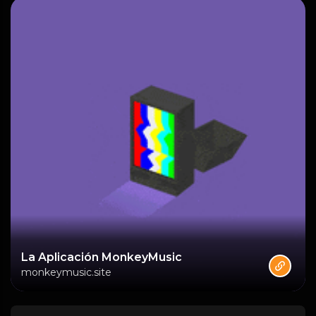
La Aplicación MonkeyMusic
monkeymusic.site