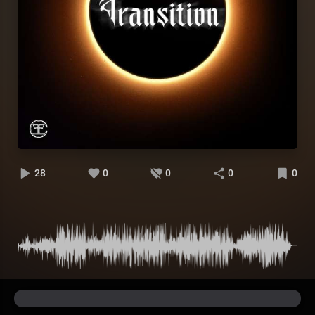
28
0
0
0
0