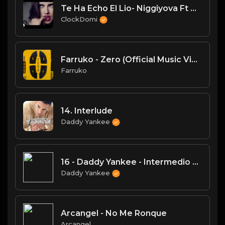
Te Ha Echo El Lio- Niggiyova Ft ClockDomi ( KingMokeyRecord )
ClockDomi
Farruko - Zero (Official Music Video)
Farruko
14. Interlude
Daddy Yankee
16 - Daddy Yankee - Intermedio _Gavilán_
Daddy Yankee
Arcangel - No Me Ronque
Arcangel