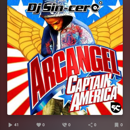
41
0
0
0
0