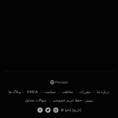
Persian
وبلاگ ها
•
DMCA
•
سیاست
•
مخاطب
•
مقررات
•
درباره ما
سوالات متداول
•
حفظ حریم خصوصی
•
بیشتر
© |تاریخ| |نام|