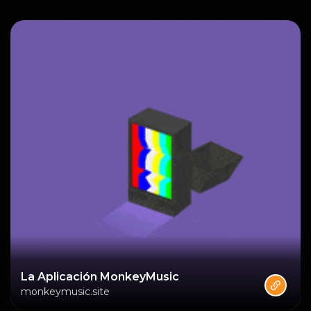
La Aplicación MonkeyMusic
monkeymusic.site