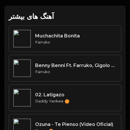
آهنگ های بیشتر
Muchachita Bonita
Farruko
Benny Benni Ft. Farruko, Gigolo & La Exce, Yomo, Anonimus y Más - No Se Deja (Remix)
Farruko
02. Latigazo
Daddy Yankee
Ozuna - Te Pienso (Video Oficial)