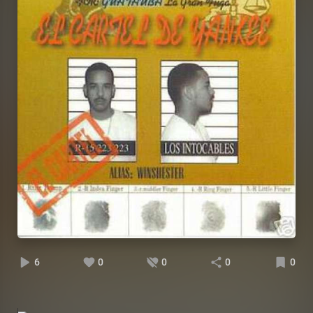
6
0
0
0
0